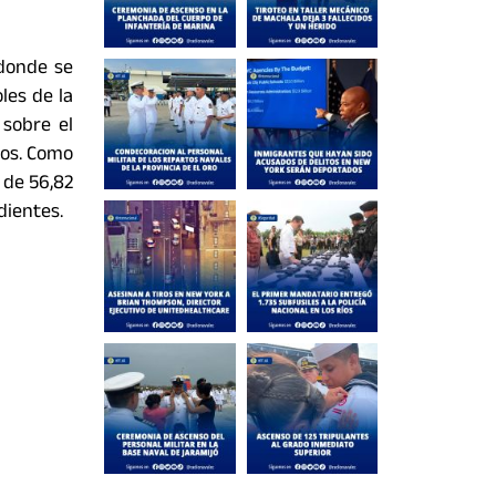
 donde se
les de la
 sobre el
íos. Como
 de 56,82
dientes.