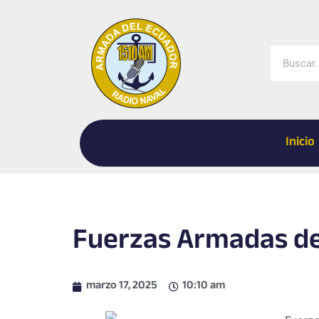
Ir
al
contenido
Buscar
Inicio
Fuerzas Armadas d
marzo 17, 2025
10:10 am