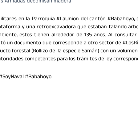
militares en la Parroquia #LaUnion del cantón #Babahoyo,
lataforma y una retroexcavadora que estaban talando árbo
iente, estos tienen alrededor de 135 años. Al consultar
entó un documento que corresponde a otro sector de #LosR
ucto forestal (Rollizo de la especie Samán) con un volumen
utoridades competentes para los trámites de ley correspon
 #SoyNaval #Babahoyo