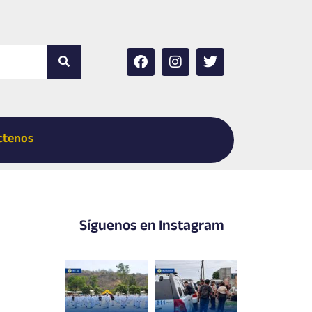
Buscar
F
I
T
a
n
w
c
s
i
e
t
t
b
a
t
o
g
e
ctenos
o
r
r
k
a
m
Síguenos en Instagram