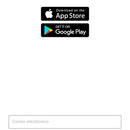
Dirección
Av. 25 de Julio – Base Naval Sur
Teléfonos
0994209939
Email
info@radionaval.com.ec
Suscribirme
Correo
electrónico