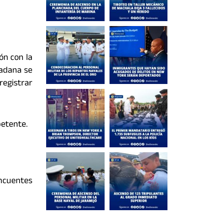
ón con la
dadana se
registrar
petente.
ncuentes