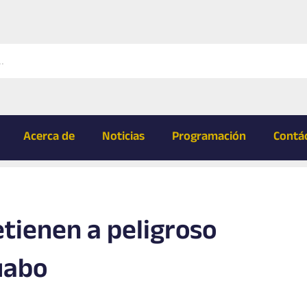
Acerca de
Noticias
Programación
Contá
tienen a peligroso
uabo