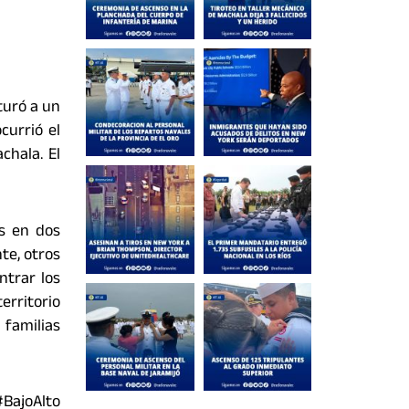
turó a un
currió el
chala. El
as en dos
te, otros
ntrar los
erritorio
 familias
BajoAlto