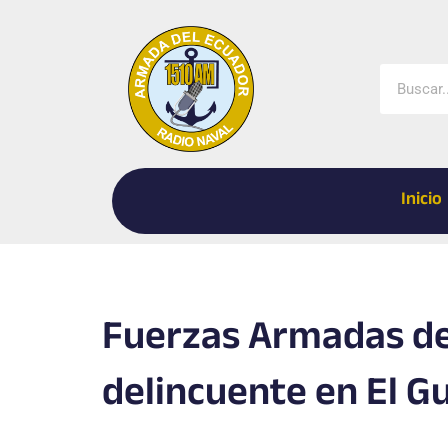
Ir
al
contenido
Buscar
Inicio
Fuerzas Armadas de
delincuente en El G