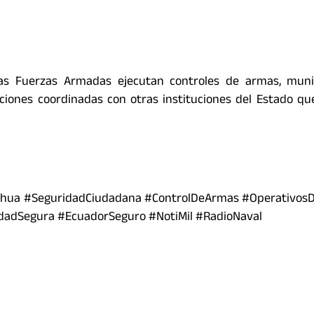
as Fuerzas Armadas ejecutan controles de armas, muni
cciones coordinadas con otras instituciones del Estado q
ua #SeguridadCiudadana #ControlDeArmas #OperativosD
udadSegura #EcuadorSeguro #NotiMil #RadioNaval