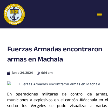
Ir
al
Me
contenido
Fuerzas Armadas encontraron
armas en Machala
junio 24, 2024
9:14 am
En operaciones militares de control de armas,
municiones y explosivos en el cantón #Machala en el
sector los Vergeles se pudo visualizar a varias