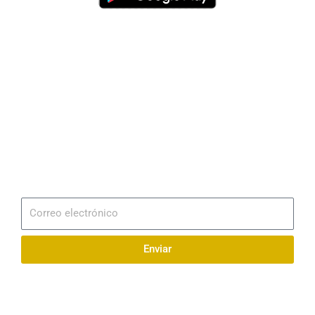
Dirección
Av. 25 de Julio – Base Naval Sur
Teléfonos
0994209939
Email
info@radionaval.com.ec
Suscribirme
Correo
electrónico
Enviar
Síguenos en redes