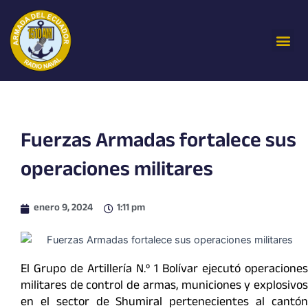
Ir
al
Me
contenido
Fuerzas Armadas fortalece sus
operaciones militares
enero 9, 2024
1:11 pm
El Grupo de Artillería N.º 1 Bolívar ejecutó operaciones
militares de control de armas, municiones y explosivos
en el sector de Shumiral pertenecientes al cantón