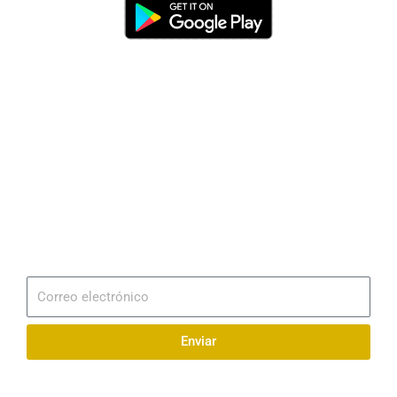
Dirección
Av. 25 de Julio – Base Naval Sur
Teléfonos
0994209939
Email
info@radionaval.com.ec
Suscribirme
Correo
electrónico
Enviar