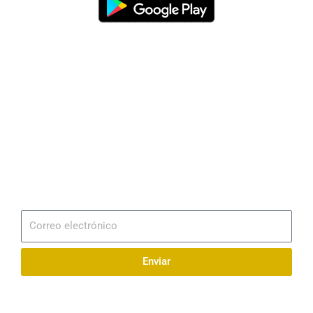
Dirección
Av. 25 de Julio – Base Naval Sur
Teléfonos
0994209939
Email
info@radionaval.com.ec
Suscribirme
Correo
electrónico
Enviar