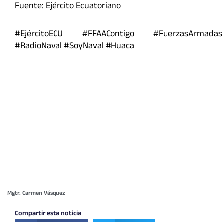
Fuente: Ejército Ecuatoriano
#EjércitoECU #FFAAContigo #FuerzasArmadas
#RadioNaval #SoyNaval #Huaca
Mgtr. Carmen Vásquez
Compartir esta noticia