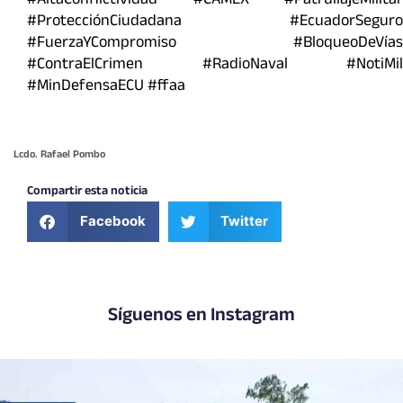
#AltaConflictividad #CAMEX #PatrullajeMilitar
#ProtecciónCiudadana #EcuadorSeguro
#FuerzaYCompromiso #BloqueoDeVías
#ContraElCrimen #RadioNaval #NotiMil
#MinDefensaECU #ffaa
Lcdo. Rafael Pombo
Compartir esta noticia
Facebook
Twitter
Síguenos en Instagram