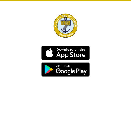
Dirección
Av. 25 de Julio – Base Naval Sur
Teléfonos
0994209939
Email