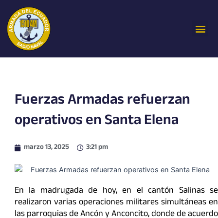
Ir
al
Me
contenido
Fuerzas Armadas refuerzan
operativos en Santa Elena
marzo 13, 2025
3:21 pm
En la madrugada de hoy, en el cantón Salinas se
realizaron varias operaciones militares simultáneas en
las parroquias de Ancón y Anconcito, donde de acuerdo