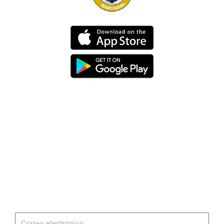
Dirección
Av. 25 de Julio – Base Naval Sur
Teléfonos
0994209939
Email
info@radionaval.com.ec
Suscribirme
Correo