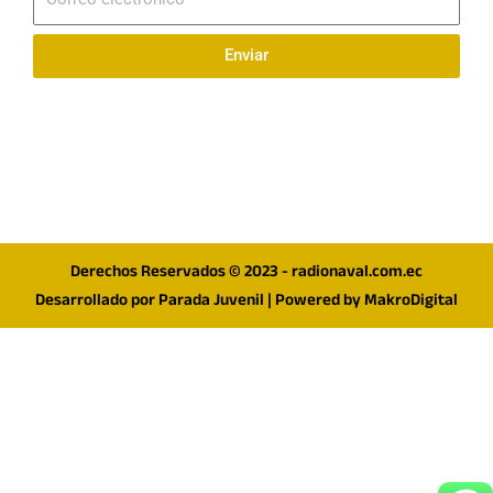
electrónico
Enviar
Síguenos en redes
F
I
T
a
n
w
c
s
i
e
t
t
Derechos Reservados © 2023 - radionaval.com.ec
b
a
t
Desarrollado por
Parada Juvenil
| Powered by
MakroDigital
o
g
e
o
r
r
k
a
m