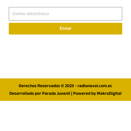
Suscribirme
Correo
electrónico
Enviar
Síguenos en redes
F
I
T
a
n
w
c
s
i
e
t
t
Derechos Reservados © 2023 - radionaval.com.ec
b
a
t
Desarrollado por
Parada Juvenil
| Powered by
MakroDigital
o
g
e
o
r
r
k
a
m