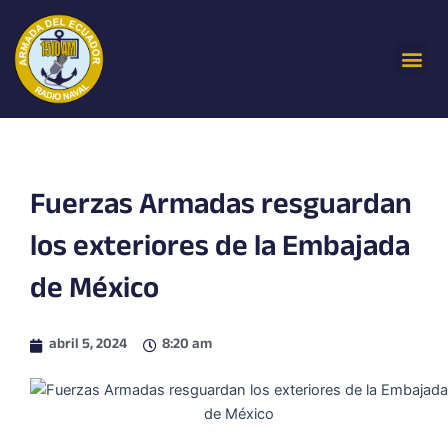
Ir
al
Me
contenido
Fuerzas Armadas resguardan
los exteriores de la Embajada
de México
abril 5, 2024
8:20 am