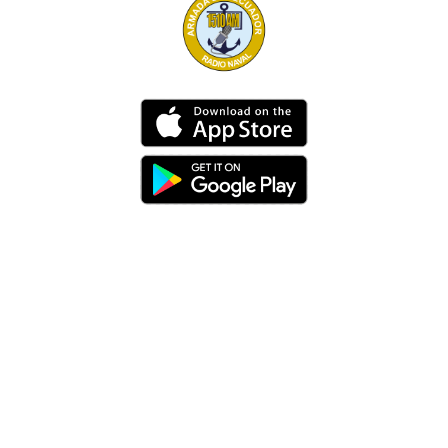
Dirección
Av. 25 de Julio – Base Naval Sur
Teléfonos
0994209939
Email
info@radionaval.com.ec