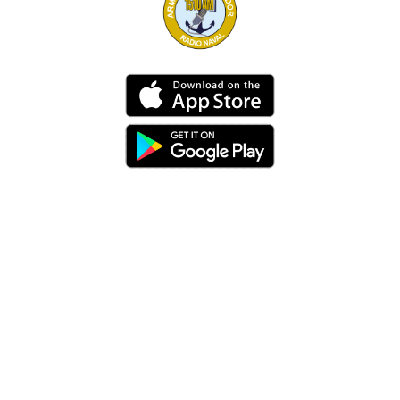
Dirección
Av. 25 de Julio – Base Naval Sur
Teléfonos
0994209939
Email
info@radionaval.com.ec
Suscribirme