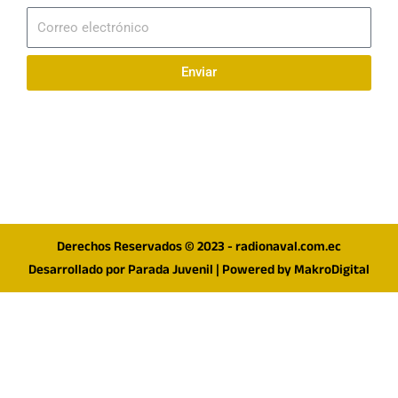
Correo
electrónico
Enviar
Síguenos en redes
F
I
T
a
n
w
c
s
i
e
t
t
Derechos Reservados © 2023 - radionaval.com.ec
b
a
t
Desarrollado por
Parada Juvenil
| Powered by
MakroDigital
o
g
e
o
r
r
k
a
m