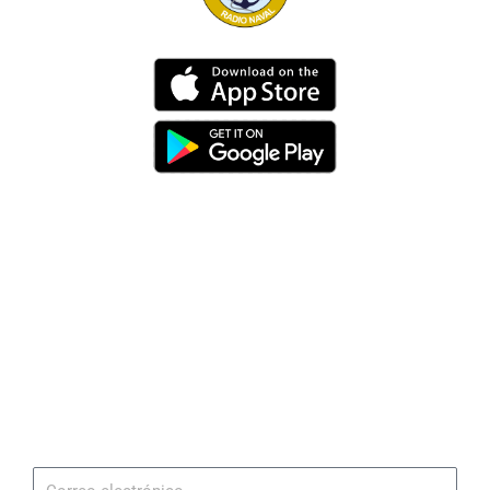
Dirección
Av. 25 de Julio – Base Naval Sur
Teléfonos
0994209939
Email
info@radionaval.com.ec
Suscribirme
Correo