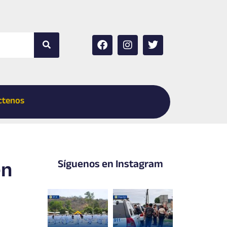
Buscar
F
I
T
a
n
w
c
s
i
e
t
t
b
a
t
o
g
e
ctenos
o
r
r
k
a
m
en
Síguenos en Instagram