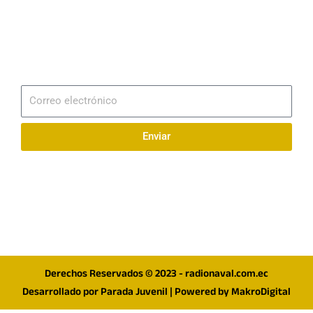
Email
info@radionaval.com.ec
Suscribirme
Correo
electrónico
Enviar
Síguenos en redes
F
I
T
a
n
w
c
s
i
e
t
t
Derechos Reservados © 2023 - radionaval.com.ec
b
a
t
Desarrollado por
Parada Juvenil
| Powered by
MakroDigital
o
g
e