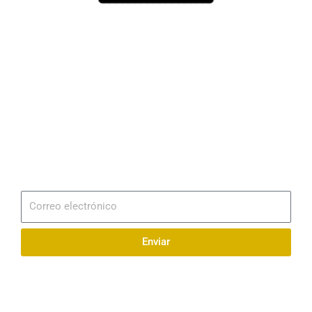
Dirección
Av. 25 de Julio – Base Naval Sur
Teléfonos
0994209939
Email
info@radionaval.com.ec
Suscribirme
Correo
electrónico
Enviar
Síguenos en redes