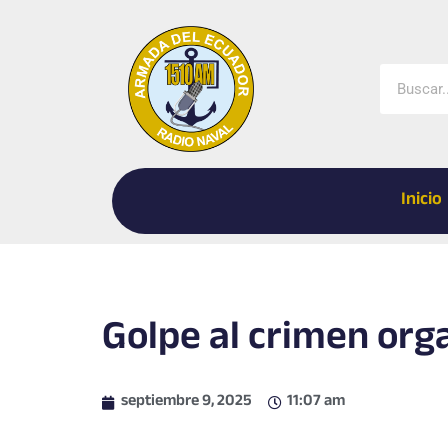
Ir
al
contenido
Buscar
Inicio
Golpe al crimen org
septiembre 9, 2025
11:07 am