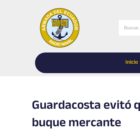
Ir
al
contenido
Buscar
Inicio
Guardacosta evitó 
buque mercante