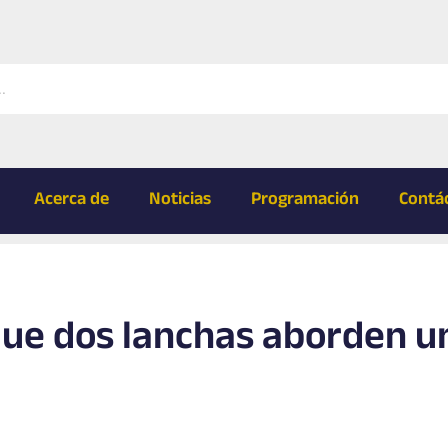
Acerca de
Noticias
Programación
Contá
que dos lanchas aborden u