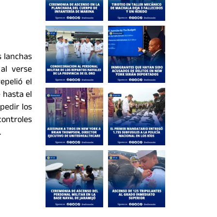
s lanchas
al verse
epelió el
 hasta el
pedir los
controles
.