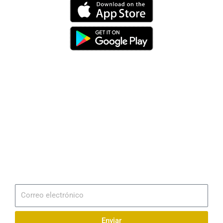
Dirección
Av. 25 de Julio – Base Naval Sur
Teléfonos
0994209939
Email
info@radionaval.com.ec
Suscribirme
Correo
electrónico
Enviar