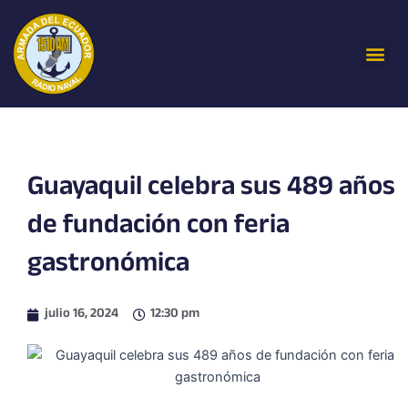
Ir
al
Me
contenido
Guayaquil celebra sus 489 años
de fundación con feria
gastronómica
julio 16, 2024
12:30 pm