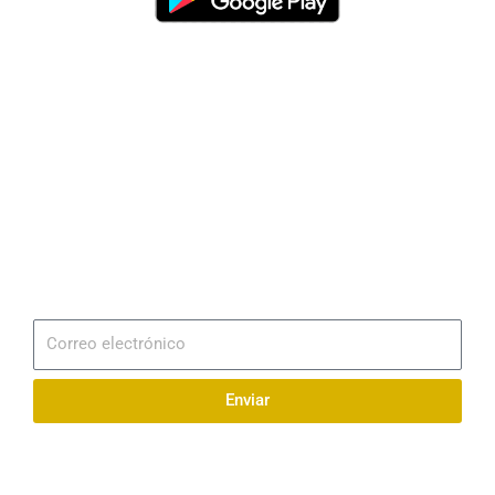
Dirección
Av. 25 de Julio – Base Naval Sur
Teléfonos
0994209939
Email
info@radionaval.com.ec
Suscribirme
Correo
electrónico
Enviar
Síguenos en redes