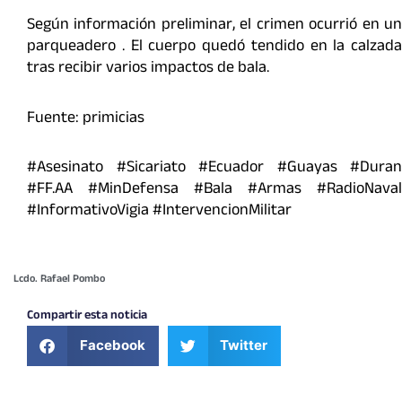
Según información preliminar, el crimen ocurrió en un
parqueadero . El cuerpo quedó tendido en la calzada
tras recibir varios impactos de bala.
Fuente: primicias
#Asesinato #Sicariato #Ecuador #Guayas #Duran
#FF.AA #MinDefensa #Bala #Armas #RadioNaval
#InformativoVigia #IntervencionMilitar
Lcdo. Rafael Pombo
Compartir esta noticia
Facebook
Twitter