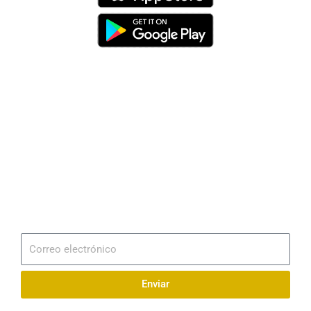
Dirección
Av. 25 de Julio – Base Naval Sur
Teléfonos
0994209939
Email
info@radionaval.com.ec
Suscribirme
Correo
electrónico
Enviar