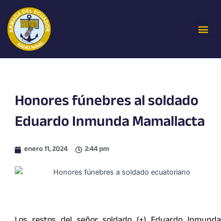
Ir
al
Me
contenido
Honores fúnebres al soldado
Eduardo Inmunda Mamallacta
enero 11, 2024
2:44 pm