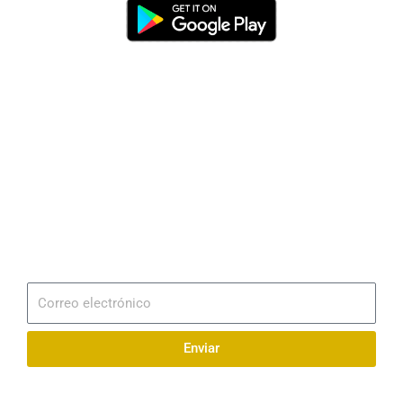
Dirección
Av. 25 de Julio – Base Naval Sur
Teléfonos
0994209939
Email
info@radionaval.com.ec
Suscribirme
Correo
electrónico
Enviar