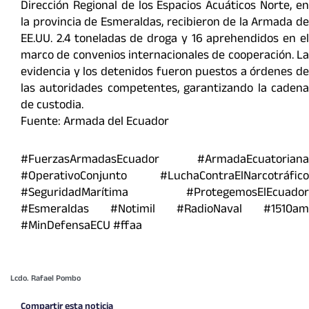
Dirección Regional de los Espacios Acuáticos Norte, en
la provincia de Esmeraldas, recibieron de la Armada de
EE.UU. 2.4 toneladas de droga y 16 aprehendidos en el
marco de convenios internacionales de cooperación. La
evidencia y los detenidos fueron puestos a órdenes de
las autoridades competentes, garantizando la cadena
de custodia.
Fuente: Armada del Ecuador
#FuerzasArmadasEcuador #ArmadaEcuatoriana
#OperativoConjunto #LuchaContraElNarcotráfico
#SeguridadMarítima #ProtegemosElEcuador
#Esmeraldas #Notimil #RadioNaval #1510am
#MinDefensaECU #ffaa
Lcdo. Rafael Pombo
Compartir esta noticia