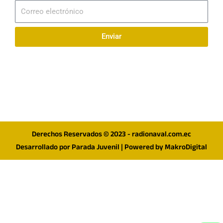
Correo
electrónico
Enviar
Síguenos en redes
F
I
T
a
n
w
c
s
i
e
t
t
Derechos Reservados © 2023 - radionaval.com.ec
b
a
t
Desarrollado por
Parada Juvenil
| Powered by
MakroDigital
o
g
e
o
r
r
k
a
m