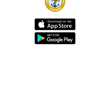
Dirección
Av. 25 de Julio – Base Naval Sur
Teléfonos
0994209939
Email
info@radionaval.com.ec
Suscribirme