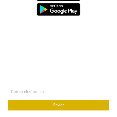
Dirección
Av. 25 de Julio – Base Naval Sur
Teléfonos
0994209939
Email
info@radionaval.com.ec
Suscribirme
Correo
electrónico
Enviar