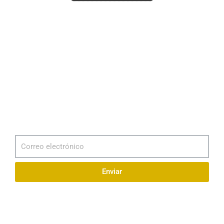
Dirección
Av. 25 de Julio – Base Naval Sur
Teléfonos
0994209939
Email
info@radionaval.com.ec
Suscribirme
Correo
electrónico
Enviar
Síguenos en redes