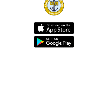
Dirección
Av. 25 de Julio – Base Naval Sur
Teléfonos
0994209939
Email
info@radionaval.com.ec