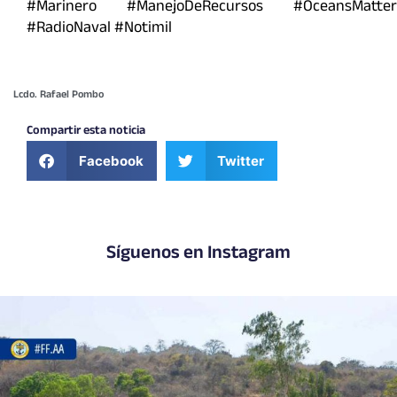
#Marinero #ManejoDeRecursos #OceansMatter
#RadioNaval #Notimil
Lcdo. Rafael Pombo
Compartir esta noticia
Facebook
Twitter
Síguenos en Instagram