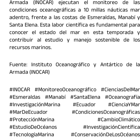
Armada (INOCAR) ejecutan el monitoreo de las
condiciones oceanográficas a 10 millas náuticas mar
adentro, frente a las costas de Esmeraldas, Manabí y
Santa Elena. Esta labor científica es fundamental para
conocer el estado del mar en esta temporada y
contribuir al estudio y manejo sostenible de los
recursos marinos.
Fuente: Instituto Oceanográfico y Antártico de la
Armada (INOCAR)
#INOCAR #MonitoreoOceanográfico #CienciasDelMar
#Esmeraldas #Manabí #SantaElena #Oceanografía
#InvestigaciónMarina #Ecuador #CienciaYMar
#MarDeEcuador #CondicionesOceanográficas
#ProtecciónMarina #CambioClimático
#EstudioDeOcéanos #InvestigaciónCientífica
#TecnologíaMarina #ConservaciónDeLosOcéanos