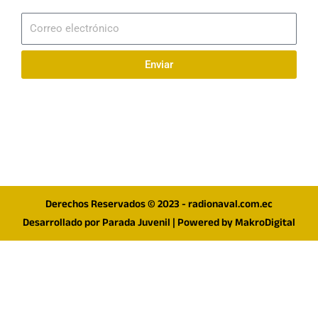
Suscribirme
Correo
electrónico
Enviar
Síguenos en redes
F
I
T
a
n
w
c
s
i
e
t
t
Derechos Reservados © 2023 - radionaval.com.ec
b
a
t
Desarrollado por
Parada Juvenil
| Powered by
MakroDigital
o
g
e
o
r
r
k
a
m