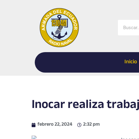
Ir
al
contenido
Buscar
Inicio
Inocar realiza traba
febrero 22, 2024
2:32 pm