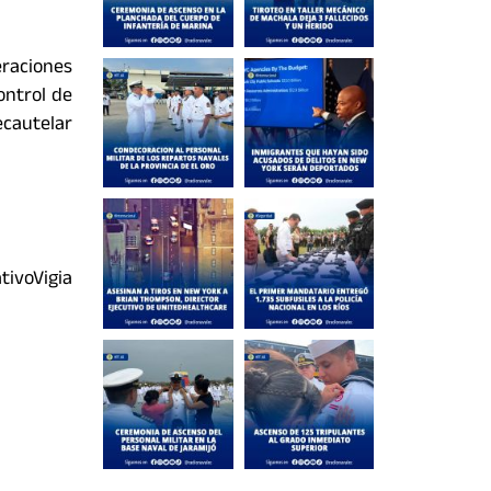
eraciones
ontrol de
ecautelar
ivoVigia