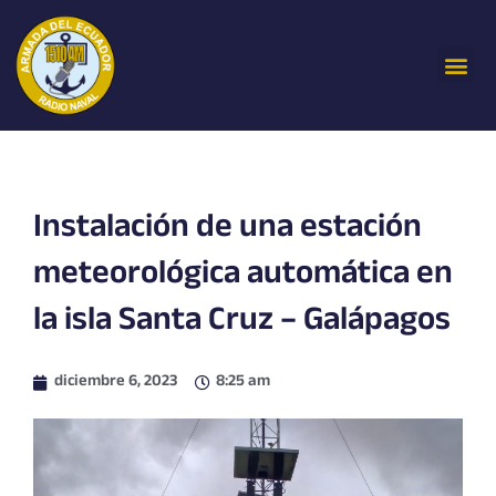
Ir
al
Me
contenido
Instalación de una estación
meteorológica automática en
la isla Santa Cruz – Galápagos
diciembre 6, 2023
8:25 am