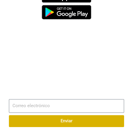
Dirección
Av. 25 de Julio – Base Naval Sur
Teléfonos
0994209939
Email
info@radionaval.com.ec
Suscribirme
Correo
electrónico
Enviar