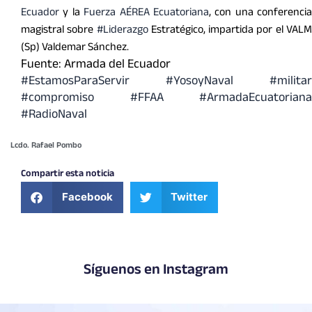
Ecuador
y la
Fuerza AÉREA Ecuatoriana
, con una conferencia
magistral sobre
#Liderazgo
Estratégico, impartida por el VAL
(Sp) Valdemar Sánchez.
Fuente: Armada del Ecuador
#EstamosParaServir
#YosoyNaval
#militar
#compromiso
#FFAA
#ArmadaEcuatoriana
#RadioNaval
Lcdo. Rafael Pombo
Compartir esta noticia
Facebook
Twitter
Síguenos en Instagram