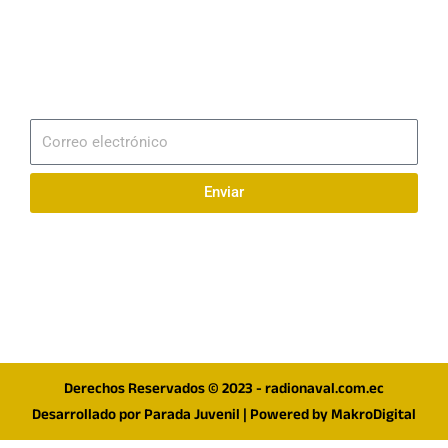
Email
info@radionaval.com.ec
Suscribirme
Correo
electrónico
Enviar
Síguenos en redes
F
I
T
a
n
w
c
s
i
e
t
t
Derechos Reservados © 2023 - radionaval.com.ec
b
a
t
Desarrollado por
Parada Juvenil
| Powered by
MakroDigital
o
g
e