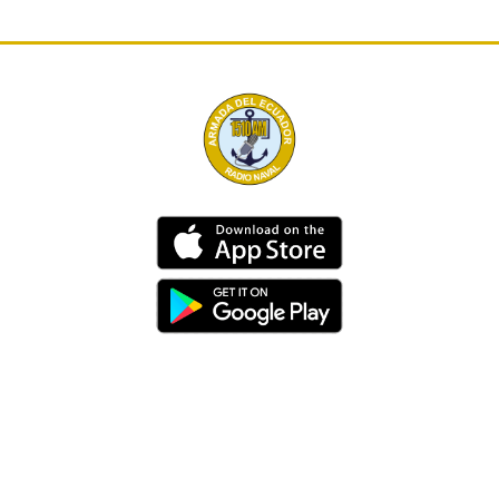
Dirección
Av. 25 de Julio – Base Naval Sur
Teléfonos
0994209939