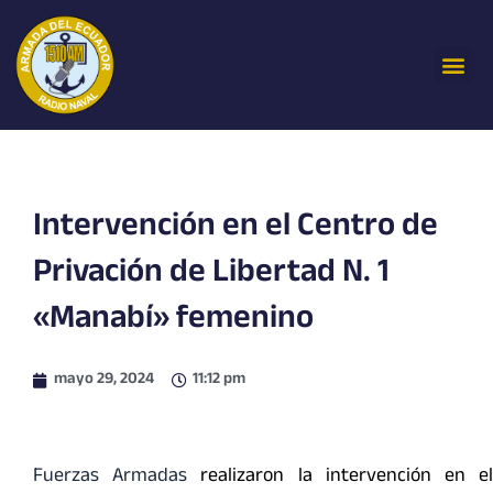
Ir
al
Me
contenido
Intervención en el Centro de
Privación de Libertad N. 1
«Manabí» femenino
mayo 29, 2024
11:12 pm
Fuerzas Armadas
realizaron la intervención en e