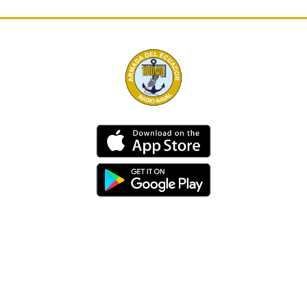
Dirección
Av. 25 de Julio – Base Naval Sur
Teléfonos
0994209939