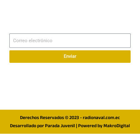
Email
info@radionaval.com.ec
Suscribirme
Correo
electrónico
Enviar
Síguenos en redes
F
I
T
a
n
w
c
s
i
e
t
t
Derechos Reservados © 2023 - radionaval.com.ec
b
a
t
Desarrollado por
Parada Juvenil
| Powered by
MakroDigital
o
g
e
o
r
r