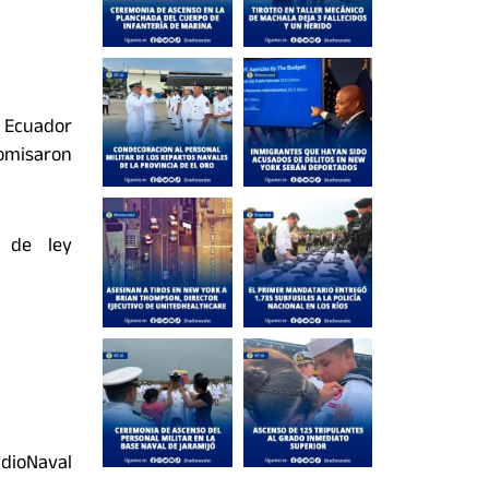
l Ecuador
comisaron
s de ley
ioNaval