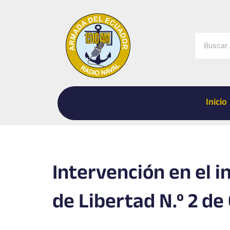
Ir
al
contenido
Buscar
Inicio
Intervención en el i
de Libertad N.º 2 de