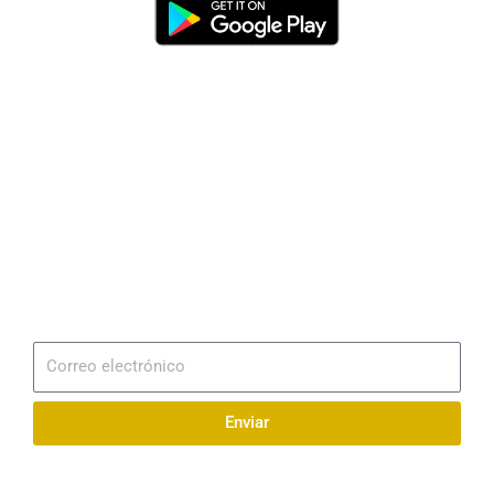
Dirección
Av. 25 de Julio – Base Naval Sur
Teléfonos
0994209939
Email
info@radionaval.com.ec
Suscribirme
Correo
electrónico
Enviar