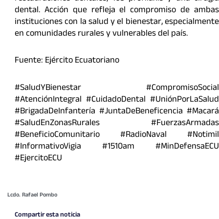
dental. Acción que refleja el compromiso de ambas
instituciones con la salud y el bienestar, especialmente
en comunidades rurales y vulnerables del país.
Fuente: Ejército Ecuatoriano
#SaludYBienestar #CompromisoSocial
#AtenciónIntegral #CuidadoDental #UniónPorLaSalud
#BrigadaDeInfantería #JuntaDeBeneficencia #Macará
#SaludEnZonasRurales #FuerzasArmadas
#BeneficioComunitario #RadioNaval #Notimil
#InformativoVigia #1510am #MinDefensaECU
#EjercitoECU
Lcdo. Rafael Pombo
Compartir esta noticia