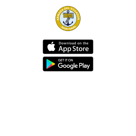
Dirección
Av. 25 de Julio – Base Naval Sur
Teléfonos
0994209939
Email
info@radionaval.com.ec