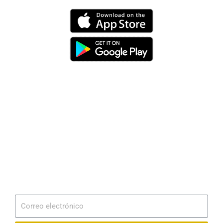
Dirección
Av. 25 de Julio – Base Naval Sur
Teléfonos
0994209939
Email
info@radionaval.com.ec
Suscribirme
Correo
electrónico