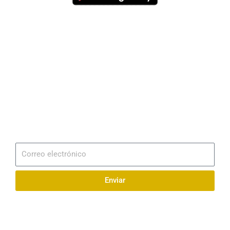
Dirección
Av. 25 de Julio – Base Naval Sur
Teléfonos
0994209939
Email
info@radionaval.com.ec
Suscribirme
Correo
electrónico
Enviar
Síguenos en redes