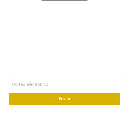
Dirección
Av. 25 de Julio – Base Naval Sur
Teléfonos
0994209939
Email
info@radionaval.com.ec
Suscribirme
Correo
electrónico
Enviar
Síguenos en redes