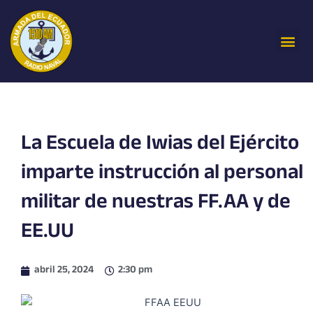
Ir
al
Me
contenido
La Escuela de Iwias del Ejército
imparte instrucción al personal
militar de nuestras FF.AA y de
EE.UU
abril 25, 2024
2:30 pm