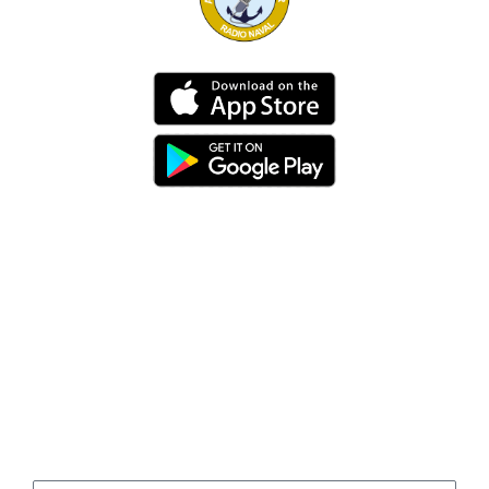
Dirección
Av. 25 de Julio – Base Naval Sur
Teléfonos
0994209939
Email
info@radionaval.com.ec
Suscribirme