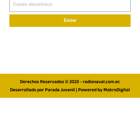
Correo
electrónico
Enviar
Síguenos en redes
F
I
T
a
n
w
c
s
i
e
t
t
Derechos Reservados © 2023 - radionaval.com.ec
b
a
t
Desarrollado por
Parada Juvenil
| Powered by
MakroDigital
o
g
e
o
r
r
k
a
m