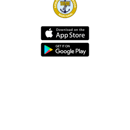
Dirección
Av. 25 de Julio – Base Naval Sur
Teléfonos
0994209939
Email
info@radionaval.com.ec