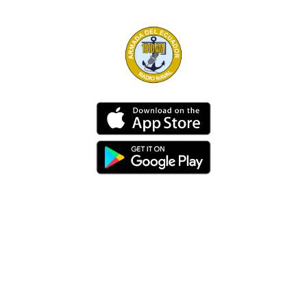
Dirección
Av. 25 de Julio – Base Naval Sur
Teléfonos
0994209939
Email