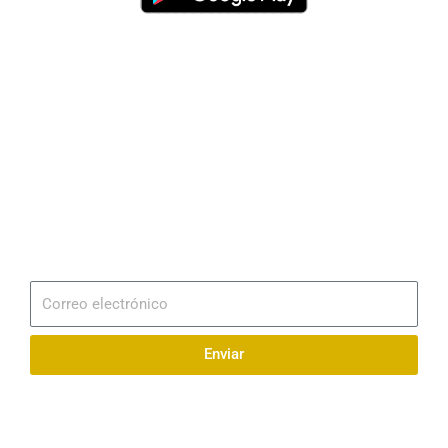
Dirección
Av. 25 de Julio – Base Naval Sur
Teléfonos
0994209939
Email
info@radionaval.com.ec
Suscribirme
Correo
electrónico
Enviar
Síguenos en redes