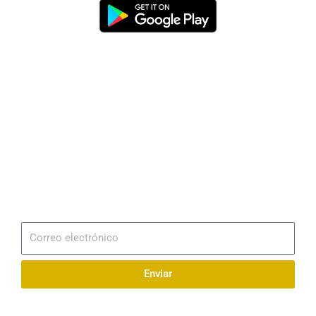
Dirección
Av. 25 de Julio – Base Naval Sur
Teléfonos
0994209939
Email
info@radionaval.com.ec
Suscribirme
Correo
electrónico
Enviar