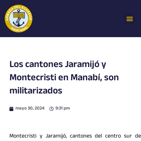
Ir
al
Me
contenido
Los cantones Jaramijó y
Montecristi en Manabí, son
militarizados
mayo 30, 2024
9:31 pm
Montecristi y Jaramijó, cantones del centro sur de