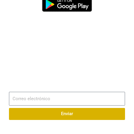
Dirección
Av. 25 de Julio – Base Naval Sur
Teléfonos
0994209939
Email
info@radionaval.com.ec
Suscribirme
Correo
electrónico
Enviar