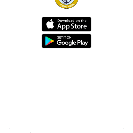
Dirección
Av. 25 de Julio – Base Naval Sur
Teléfonos
0994209939
Email
info@radionaval.com.ec
Suscribirme
Correo