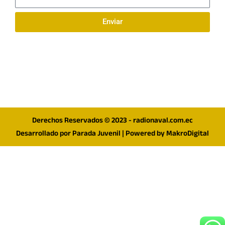
electrónico
Enviar
Síguenos en redes
F
I
T
a
n
w
c
s
i
e
t
t
Derechos Reservados © 2023 - radionaval.com.ec
b
a
t
Desarrollado por
Parada Juvenil
| Powered by
MakroDigital
o
g
e
o
r
r
k
a
m