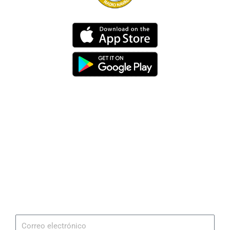
Dirección
Av. 25 de Julio – Base Naval Sur
Teléfonos
0994209939
Email
info@radionaval.com.ec
Suscribirme
Correo