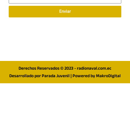
electrónico
Enviar
Síguenos en redes
F
I
T
a
n
w
c
s
i
e
t
t
Derechos Reservados © 2023 - radionaval.com.ec
b
a
t
Desarrollado por
Parada Juvenil
| Powered by
MakroDigital
o
g
e
o
r
r
k
a
m