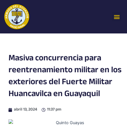
Ir
al
Me
contenido
Masiva concurrencia para
reentrenamiento militar en los
exteriores del Fuerte Militar
Huancavilca en Guayaquil
abril 13, 2024
11:37 pm