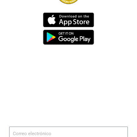
Dirección
Av. 25 de Julio – Base Naval Sur
Teléfonos
0994209939
Email
info@radionaval.com.ec
Suscribirme
Correo