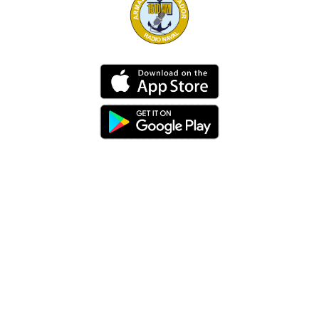
Dirección
Av. 25 de Julio – Base Naval Sur
Teléfonos
0994209939
Email
info@radionaval.com.ec