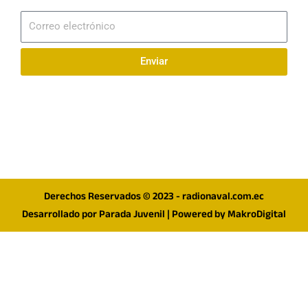
Suscribirme
Correo
electrónico
Enviar
Síguenos en redes
F
I
T
a
n
w
c
s
i
e
t
t
Derechos Reservados © 2023 - radionaval.com.ec
b
a
t
Desarrollado por
Parada Juvenil
| Powered by
MakroDigital
o
g
e
o
r
r
k
a
m